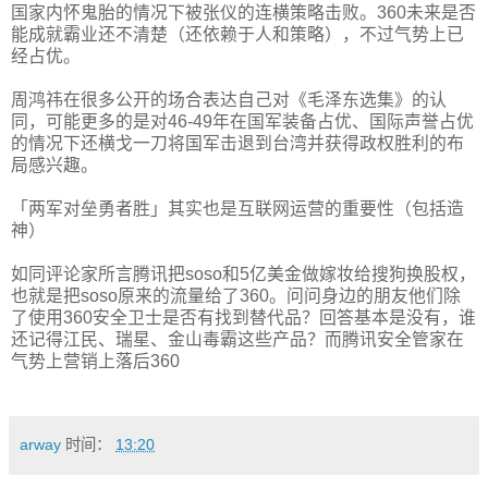
国家内怀鬼胎的情况下被张仪的连横策略击败。360未来是否
能成就霸业还不清楚（还依赖于人和策略），不过气势上已
经占优。
周鸿祎在很多公开的场合表达自己对《毛泽东选集》的认
同，可能更多的是对46-49年在国军装备占优、国际声誉占优
的情况下还横戈一刀将国军击退到台湾并获得政权胜利的布
局感兴趣。
「两军对垒勇者胜」其实也是互联网运营的重要性（包括造
神）
如同评论家所言腾讯把soso和5亿美金做嫁妆给搜狗换股权，
也就是把soso原来的流量给了360。问问身边的朋友他们除
了使用360安全卫士是否有找到替代品？回答基本是没有，谁
还记得江民、瑞星、金山毒霸这些产品？而腾讯安全管家在
气势上营销上落后360
arway
时间：
13:20