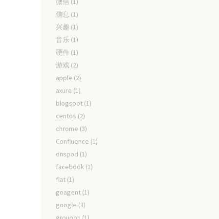
微信
(1)
信息
(1)
兴趣
(1)
音乐
(1)
硬件
(1)
游戏
(2)
apple
(2)
axure
(1)
blogspot
(1)
centos
(2)
chrome
(3)
Confluence
(1)
dnspod
(1)
facebook
(1)
flat
(1)
goagent
(1)
google
(3)
groupon
(1)