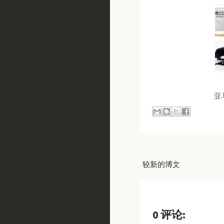
亚
较新的博文
0 评论: