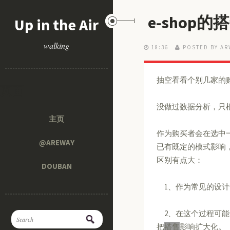
e-shop的
Up in the Air
walking
18:36
POSTED BY AR
抽空看看个别几家的
页面
没做过数据分析，只
主页
作为购买者会在选中一
@AREWAY
已有既定的模式影响
区别有点大：
DOUBAN
1、作为常见的设计一
2、在这个过程可能
把
搭售
影响扩大化。